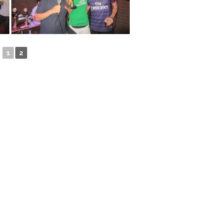
◄
1
2