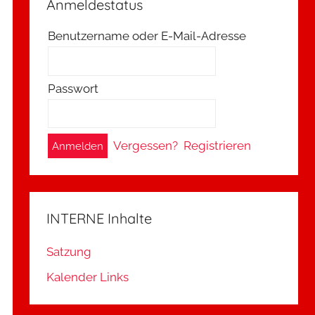
Anmeldestatus
Benutzername oder E-Mail-Adresse
Passwort
A
Vergessen?
Registrieren
l
t
e
INTERNE Inhalte
r
n
Satzung
a
Kalender Links
t
i