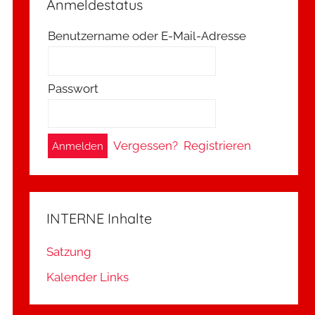
Anmeldestatus
Benutzername oder E-Mail-Adresse
Passwort
A
Vergessen?
Registrieren
l
t
e
INTERNE Inhalte
r
n
Satzung
a
Kalender Links
t
i