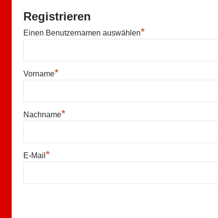
r
n
Registrieren
a
*
Einen Benutzernamen auswählen
t
i
v
e
*
Vorname
:
*
Nachname
*
E-Mail
A
l