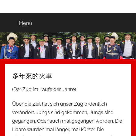
Zum
Ewige_Jugend
5.
Inhalt
Grenadierzug
springen
Menü
"Ewige
Jugend"
Neuss-
Uedesheim
多年來的火車
(Der Zug im Laufe der Jahre)
Über die Zeit hat sich unser Zug ordentlich
verändert. Jungs sind gekommen, Jungs sind
gegangen. Oder auch mal gegangen worden. Die
Haare wurden mal länger, mal kürzer. Die