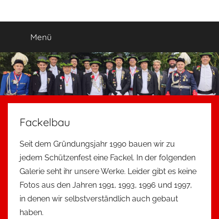
Zum
Ewige_Jugend
5.
Inhalt
Grenadierzug
springen
Menü
"Ewige
Jugend"
Neuss-
Uedesheim
Fackelbau
Seit dem Gründungsjahr 1990 bauen wir zu
jedem Schützenfest eine Fackel. In der folgenden
Galerie seht ihr unsere Werke. Leider gibt es keine
Fotos aus den Jahren 1991, 1993, 1996 und 1997,
in denen wir selbstverständlich auch gebaut
haben.