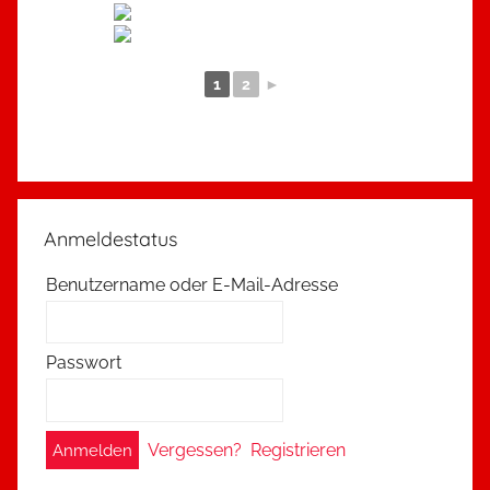
1
2
►
Anmeldestatus
Benutzername oder E-Mail-Adresse
Passwort
A
Vergessen?
Registrieren
l