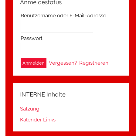
Anmeldestatus
Benutzername oder E-Mail-Adresse
Passwort
A
Vergessen?
Registrieren
l
t
e
INTERNE Inhalte
r
n
Satzung
a
Kalender Links
t
i