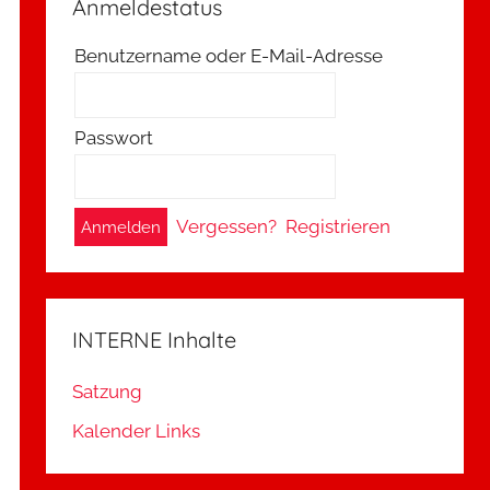
Anmeldestatus
Benutzername oder E-Mail-Adresse
Passwort
A
Vergessen?
Registrieren
l
t
e
INTERNE Inhalte
r
n
Satzung
a
Kalender Links
t
i