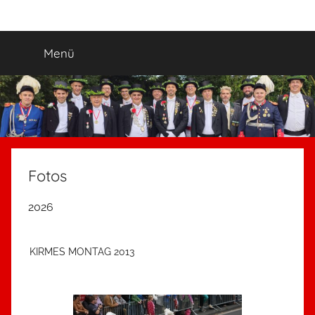
Zum
Ewige_Jugend
5.
Inhalt
Grenadierzug
springen
Menü
"Ewige
Jugend"
Neuss-
Uedesheim
Fotos
2026
KIRMES MONTAG 2013