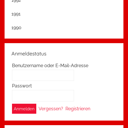
1992
1991
1990
Anmeldestatus
Benutzername oder E-Mail-Adresse
Passwort
A
Vergessen?
Registrieren
l
t