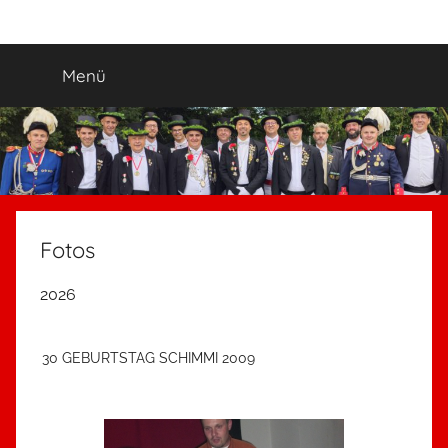
Zum
Ewige_Jugend
5.
Inhalt
Grenadierzug
springen
Menü
"Ewige
Jugend"
Neuss-
Uedesheim
Fotos
2026
30 GEBURTSTAG SCHIMMI 2009