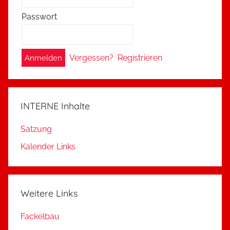
Passwort
A
Vergessen?
Registrieren
l
t
e
INTERNE Inhalte
r
n
Satzung
a
Kalender Links
t
i
v
Weitere Links
e
:
Fackelbau